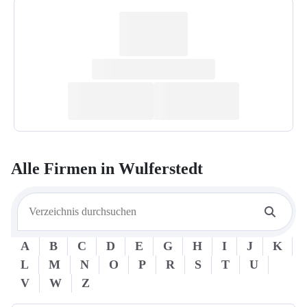
Alle Firmen in
Wulferstedt
A
B
C
D
E
G
H
I
J
K
L
M
N
O
P
R
S
T
U
V
W
Z