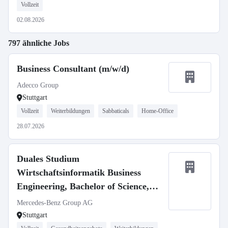
Vollzeit
02.08.2026
797 ähnliche Jobs
Business Consultant (m/w/d)
Adecco Group
Stuttgart
Vollzeit
Weiterbildungen
Sabbaticals
Home-Office
28.07.2026
Duales Studium
Wirtschaftsinformatik Business
Engineering, Bachelor of Science,
Mercedes-Benz Customer Solutions
Mercedes-Benz Group AG
GmbH, Stuttgart Vaihingen,
Stuttgart
Studienbeginn 1. Oktober 2027