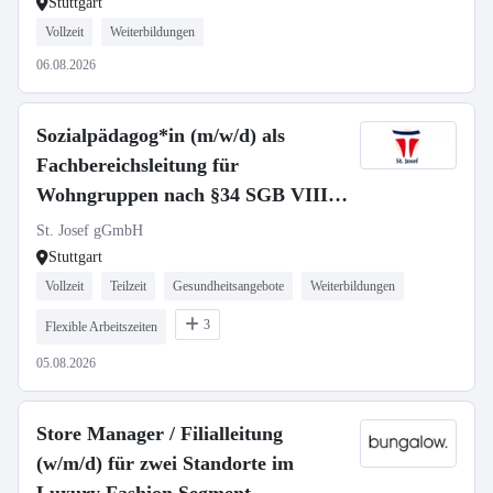
Stuttgart
Vollzeit
Weiterbildungen
06.08.2026
Sozialpädagog*in (m/w/d) als
Fachbereichsleitung für
Wohngruppen nach §34 SGB VIII -
Vollzeit / Teilzeit
St. Josef gGmbH
Stuttgart
Vollzeit
Teilzeit
Gesundheitsangebote
Weiterbildungen
3
Flexible Arbeitszeiten
05.08.2026
Store Manager / Filialleitung
(w/m/d) für zwei Standorte im