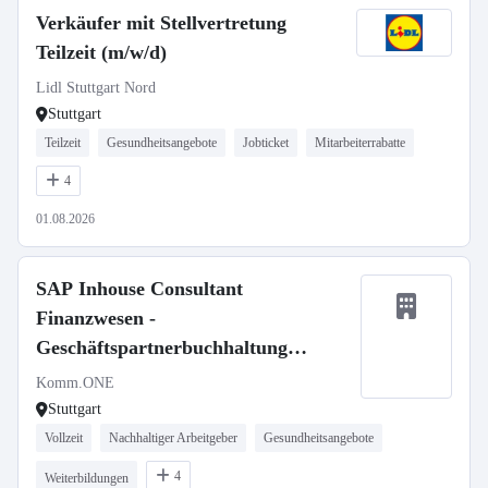
Verkäufer mit Stellvertretung
Teilzeit (m/w/d)
Lidl Stuttgart Nord
Stuttgart
Teilzeit
Gesundheitsangebote
Jobticket
Mitarbeiterrabatte
4
01.08.2026
SAP Inhouse Consultant
Finanzwesen -
Geschäftspartnerbuchhaltung
(w/m/d)
Komm.ONE
Stuttgart
Vollzeit
Nachhaltiger Arbeitgeber
Gesundheitsangebote
4
Weiterbildungen