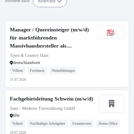
Relevanz
Sortieren nach:
Manager / Quereinsteiger (m/w/d)
für marktführenden
Massivhaushersteller als
selbstständiger Gebietsleiter
Town & Country Haus
deutschlandweit
Vollzeit
Freelancer
Weiterbildungen
31.07.2026
Fachgebietsleitung Schwein (m/w/d)
Sano - Moderne Tierernährung GmbH
BW
Vollzeit
Nachhaltiger Arbeitgeber
Firmenevents
Home-Office
28.07.2026