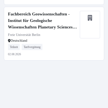
Fachbereich Geowissenschaften -
Institut für Geologische
Wissenschaften Planetary Sciences,
SFB 1759
Freie Universität Berlin
Deutschland
Teilzeit
Tarifvergütung
02.08.2026