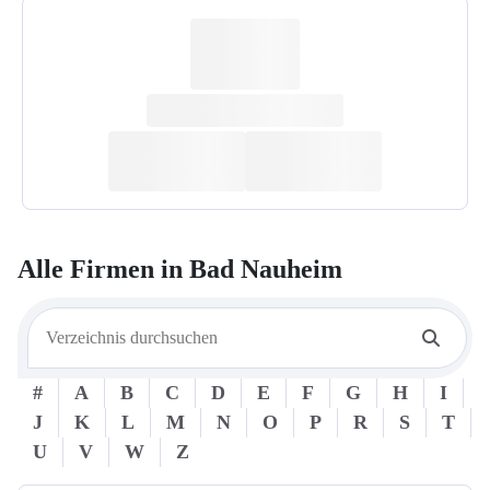
Alle Firmen in
Bad Nauheim
#
A
B
C
D
E
F
G
H
I
J
K
L
M
N
O
P
R
S
T
U
V
W
Z