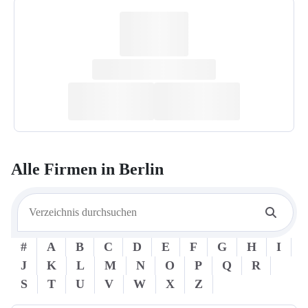
Alle Firmen in
Berlin
#
A
B
C
D
E
F
G
H
I
J
K
L
M
N
O
P
Q
R
S
T
U
V
W
X
Z