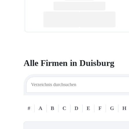
Alle Firmen in
Duisburg
#
A
B
C
D
E
F
G
H