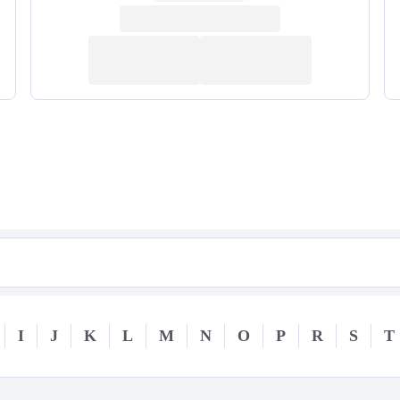
I
J
K
L
M
N
O
P
R
S
T