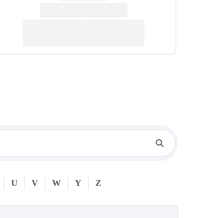
U
V
W
Y
Z