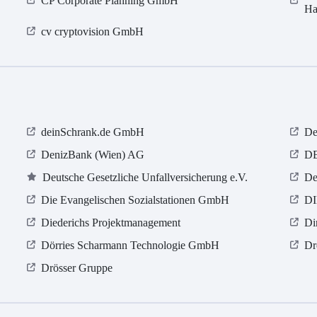
CP Corporate Planning GmbH
Ha
cv cryptovision GmbH
deinSchrank.de GmbH
De
DenizBank (Wien) AG
D
Deutsche Gesetzliche Unfallversicherung e.V.
De
Die Evangelischen Sozialstationen GmbH
DI
Diederichs Projektmanagement
Di
Dörries Scharmann Technologie GmbH
Dr
Drösser Gruppe