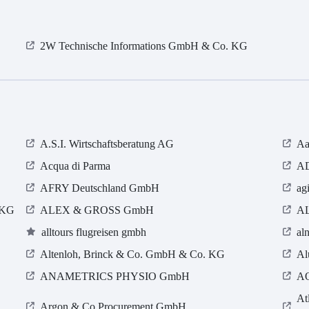
2W Technische Informations GmbH & Co. KG
A.S.I. Wirtschaftsberatung AG
Aa
Acqua di Parma
AD
AFRY Deutschland GmbH
ag
 KG
ALEX & GROSS GmbH
A
alltours flugreisen gmbh
al
Altenloh, Brinck & Co. GmbH & Co. KG
Al
ANAMETRICS PHYSIO GmbH
AO
At
Argon & Co Procurement GmbH