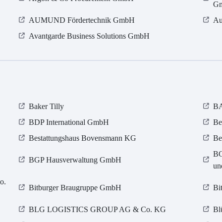
G
AUMUND Fördertechnik GmbH
Au
Avantgarde Business Solutions GmbH
Baker Tilly
B
BDP International GmbH
Be
Bestattungshaus Bovensmann KG
Be
BG
BGP Hausverwaltung GmbH
un
o.
Bitburger Braugruppe GmbH
Bi
BLG LOGISTICS GROUP AG & Co. KG
Bl