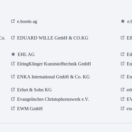
e.bootis ag
e.
Co.
EDUARD WILLE GmbH & CO.KG
Ef
EHL AG
Ei
ElringKlinger Kunststofftechnik GmbH
En
ENKA International GmbH & Co. KG
En
Erfurt & Sohn KG
er
Evangelisches Christophoruswerk e.V.
EV
EWM GmbH
ex