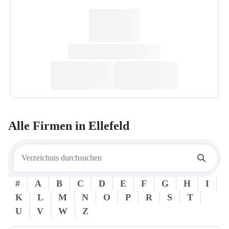
Alle Firmen in
Ellefeld
#
A
B
C
D
E
F
G
H
I
K
L
M
N
O
P
R
S
T
U
V
W
Z