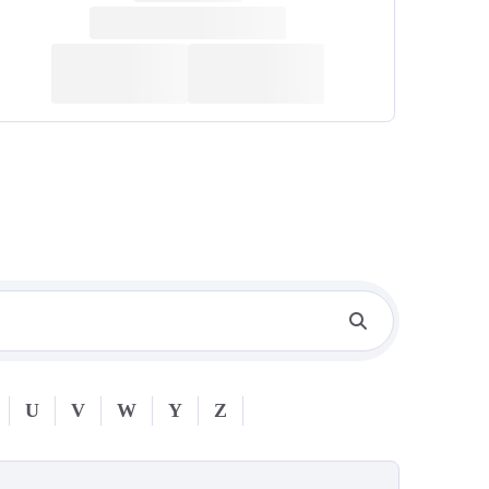
U
V
W
Y
Z