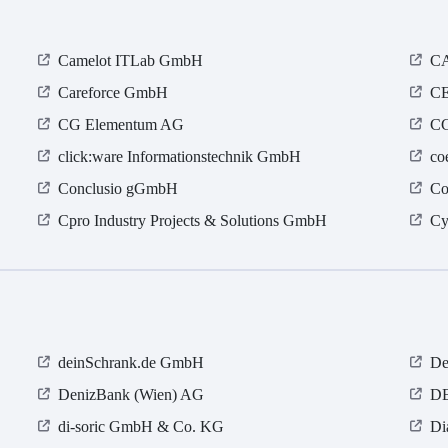
Camelot ITLab GmbH
C
Careforce GmbH
CE
CG Elementum AG
CG
click:ware Informationstechnik GmbH
co
Conclusio gGmbH
Co
Cpro Industry Projects & Solutions GmbH
Cy
deinSchrank.de GmbH
De
DenizBank (Wien) AG
D
di-soric GmbH & Co. KG
Di