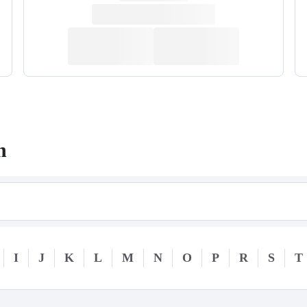
n
I
J
K
L
M
N
O
P
R
S
T