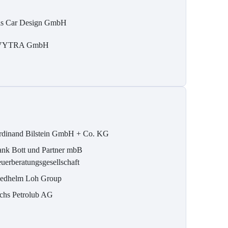
is Car Design GmbH
VYTRA GmbH
rdinand Bilstein GmbH + Co. KG
ank Bott und Partner mbB
euerberatungsgesellschaft
iedhelm Loh Group
chs Petrolub AG