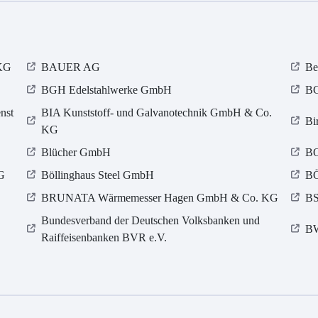
 KG
BAUER AG
Be
BGH Edelstahlwerke GmbH
BG
nst
BIA Kunststoff- und Galvanotechnik GmbH & Co.
Bi
KG
Blücher GmbH
BO
G
Böllinghaus Steel GmbH
B
BRUNATA Wärmemesser Hagen GmbH & Co. KG
BS
Bundesverband der Deutschen Volksbanken und
B
Raiffeisenbanken BVR e.V.