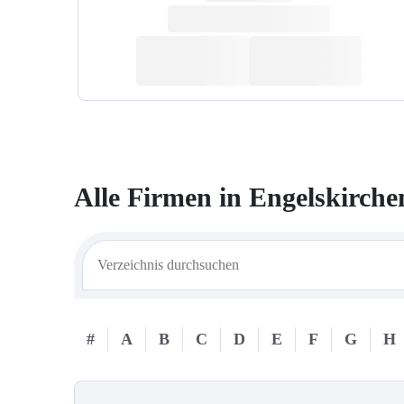
Alle Firmen in
Engelskirche
#
A
B
C
D
E
F
G
H