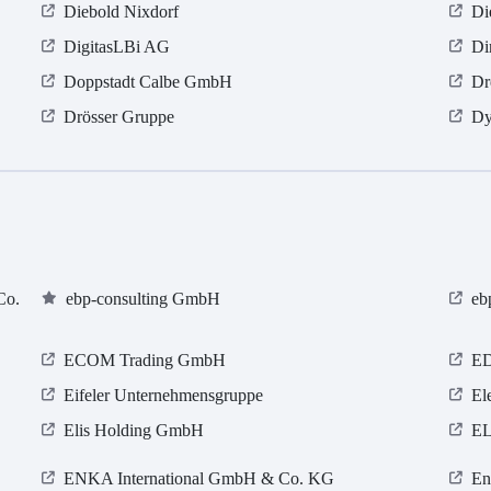
Diebold Nixdorf
Di
DigitasLBi AG
Di
Doppstadt Calbe GmbH
Dr
Drösser Gruppe
Dy
Co.
ebp-consulting GmbH
eb
ECOM Trading GmbH
E
Eifeler Unternehmensgruppe
El
Elis Holding GmbH
EL
ENKA International GmbH & Co. KG
En