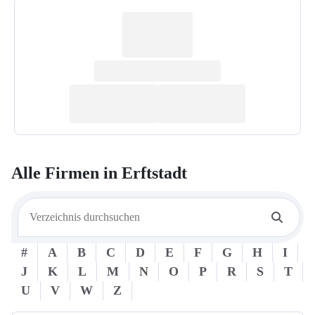
Alle Firmen in
Erftstadt
#
A
B
C
D
E
F
G
H
I
J
K
L
M
N
O
P
R
S
T
U
V
W
Z