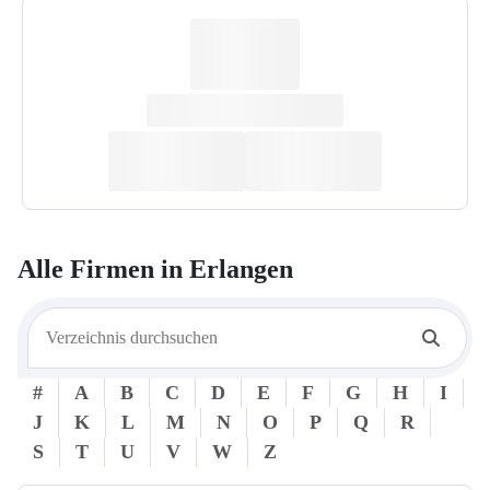
Alle Firmen in
Erlangen
#
A
B
C
D
E
F
G
H
I
J
K
L
M
N
O
P
Q
R
S
T
U
V
W
Z