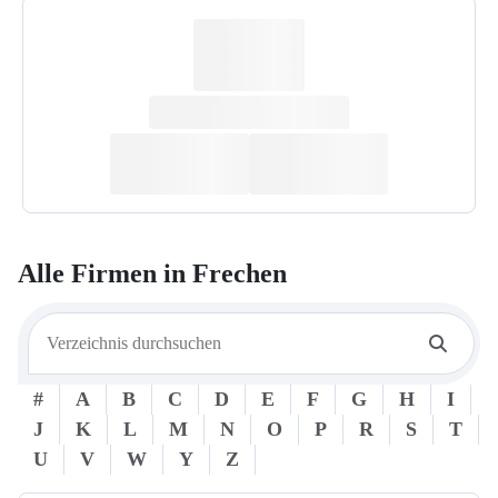
Alle Firmen in
Frechen
#
A
B
C
D
E
F
G
H
I
J
K
L
M
N
O
P
R
S
T
U
V
W
Y
Z