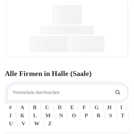
Alle Firmen in
Halle (Saale)
#
A
B
C
D
E
F
G
H
I
J
K
L
M
N
O
P
R
S
T
U
V
W
Z