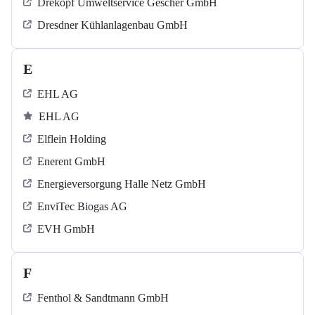
Drekopf Umweltservice Gescher GmbH
Dresdner Kühlanlagenbau GmbH
E
EHL AG
EHL AG
Elflein Holding
Enerent GmbH
Energieversorgung Halle Netz GmbH
EnviTec Biogas AG
EVH GmbH
F
Fenthol & Sandtmann GmbH