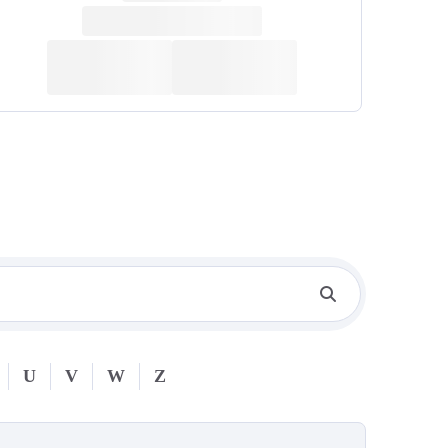
U
V
W
Z