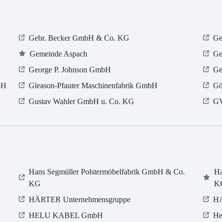
Gebr. Becker GmbH & Co. KG
Ge
Gemeinde Aspach
Ge
George P. Johnson GmbH
Ge
bH
Gleason-Pfauter Maschinenfabrik GmbH
Gö
Gustav Wahler GmbH u. Co. KG
GV
Hans Segmüller Polstermöbelfabrik GmbH & Co.
Ha
KG
K
HÄRTER Unternehmensgruppe
HA
HELU KABEL GmbH
He