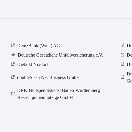
DenizBank (Wien) AG
De
Deutsche Gesetzliche Unfallversicherung e.V.
De
Diebold Nixdorf
Di
Dr
doubleSlash Net-Business GmbH
Gm
DRK-Blutspendedienst Baden-Württemberg -
Hessen gemeinnützige GmbH