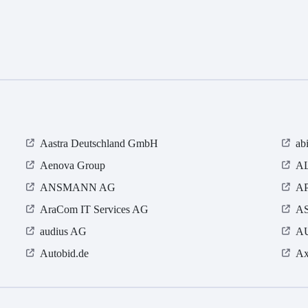
Aastra Deutschland GmbH
ab
Aenova Group
AL
ANSMANN AG
AP
AraCom IT Services AG
AS
audius AG
AU
Autobid.de
Ax