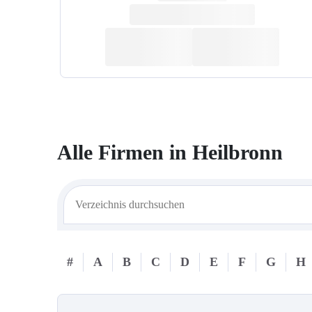
Alle Firmen in
Heilbronn
#
A
B
C
D
E
F
G
H