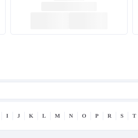
I
J
K
L
M
N
O
P
R
S
T