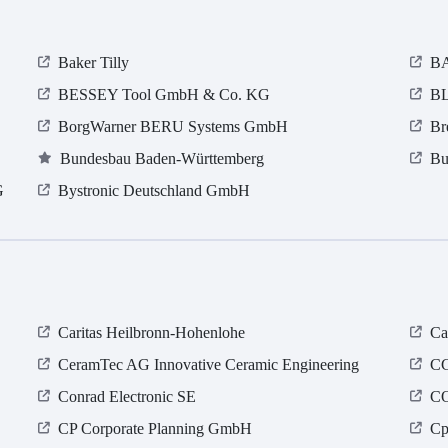
Baker Tilly
BA
BESSEY Tool GmbH & Co. KG
BL
BorgWarner BERU Systems GmbH
Br
Bundesbau Baden-Württemberg
Bu
G
Bystronic Deutschland GmbH
Caritas Heilbronn-Hohenlohe
Ca
CeramTec AG Innovative Ceramic Engineering
CG
Conrad Electronic SE
C
CP Corporate Planning GmbH
Cp