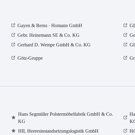
Gayen & Berns · Homann GmbH
GB
Gebr. Heinemann SE & Co. KG
Ge
Gerhard D. Wempe GmbH & Co. KG
GH
Götz-Gruppe
Gr
Hans Segmüller Polstermöbelfabrik GmbH & Co.
Ha
KG
K
HIL Heeresinstandsetzungslogistik GmbH
Hö