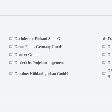
Dachdecker-Einkauf Süd eG
D
Dawn Foods Germany GmbH
De
Dettmer Gruppe
De
Diederichs Projektmanagement
Di
DR
Dresdner Kühlanlagenbau GmbH
He