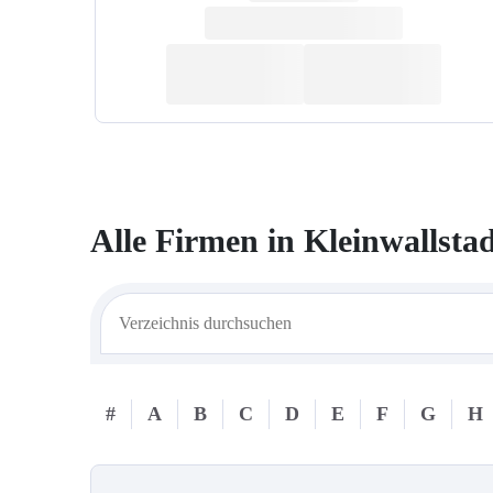
Alle Firmen in
Kleinwallsta
#
A
B
C
D
E
F
G
H