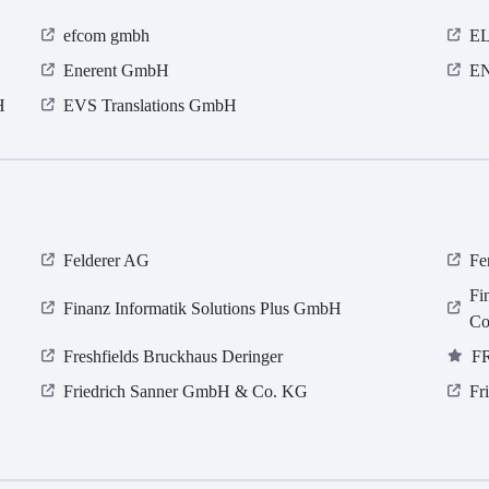
efcom gmbh
E
Enerent GmbH
EN
H
EVS Translations GmbH
Felderer AG
Fe
Fi
Finanz Informatik Solutions Plus GmbH
Co
Freshfields Bruckhaus Deringer
F
Friedrich Sanner GmbH & Co. KG
Fr