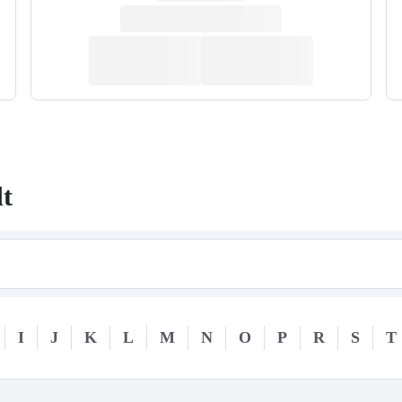
dt
I
J
K
L
M
N
O
P
R
S
T