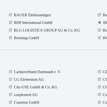
BAUER Elektroanlagen
Ba
BDP International GmbH
B
BLG LOGISTICS GROUP AG & Co. KG
Bo
Brenntag GmbH
BW
Caritasverband Darmstadt e. V.
CD
CG Elementum AG
CG
City-USE GmbH & Co. KG
C
conplement AG
Co
Coperion GmbH
Co