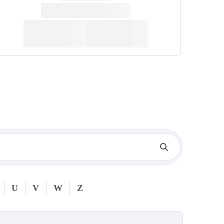
U
V
W
Z