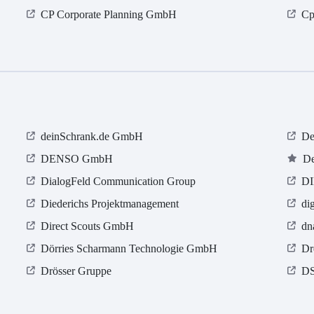
CP Corporate Planning GmbH
Cp
deinSchrank.de GmbH
De
DENSO GmbH
De
DialogFeld Communication Group
DI
Diederichs Projektmanagement
di
Direct Scouts GmbH
dn
Dörries Scharmann Technologie GmbH
Dr
Drösser Gruppe
DS