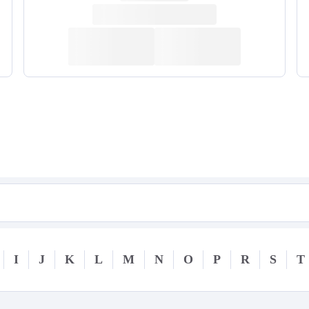
I
J
K
L
M
N
O
P
R
S
T