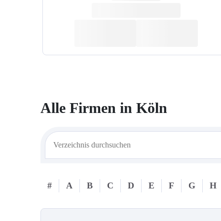
Alle Firmen in
Köln
#
A
B
C
D
E
F
G
H