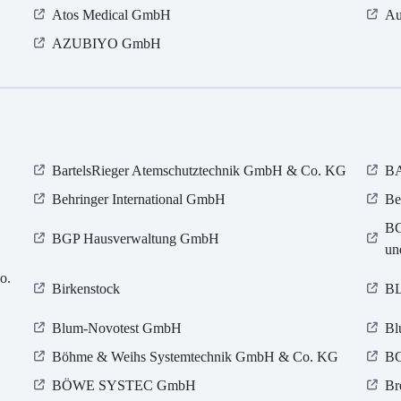
Atos Medical GmbH
Au
AZUBIYO GmbH
BartelsRieger Atemschutztechnik GmbH & Co. KG
BA
Behringer International GmbH
Be
BG
BGP Hausverwaltung GmbH
un
o.
Birkenstock
BL
Blum-Novotest GmbH
Bl
Böhme & Weihs Systemtechnik GmbH & Co. KG
BO
BÖWE SYSTEC GmbH
Br