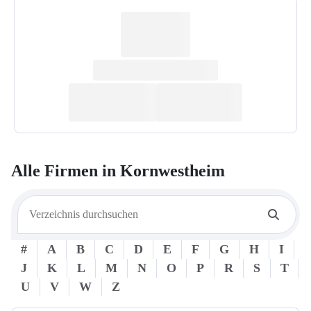
Alle Firmen in
Kornwestheim
#
A
B
C
D
E
F
G
H
I
J
K
L
M
N
O
P
R
S
T
U
V
W
Z