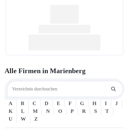
Alle Firmen in
Marienberg
A
B
C
D
E
F
G
H
I
J
K
L
M
N
O
P
R
S
T
U
W
Z