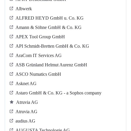
Albwerk
ALFRED HEYD GmbH u. Co. KG
Amann & Söhne GmbH & Co. KG
APEX Tool Group GmbH
API Schmidt-Bretten GmbH & Co. KG
AraCom IT Services AG
ASB Grün­land Helmut Au­renz GmbH
ASCO Numatics GmbH
Asknet AG
Astaro GmbH & Co. KG - a Sophos company
Atruvia AG
Atruvia AG
audius AG
AUGUSTA Technologie AG