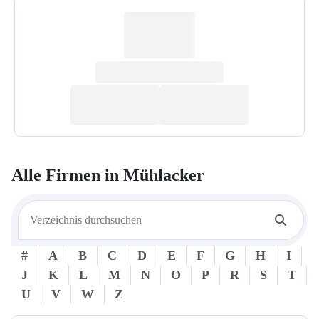
Alle Firmen in
Mühlacker
#
A
B
C
D
E
F
G
H
I
J
K
L
M
N
O
P
R
S
T
U
V
W
Z