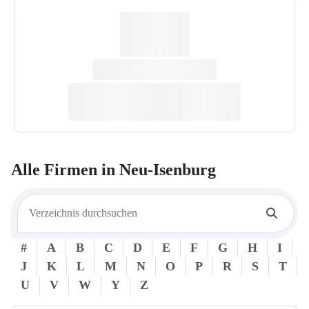
Alle Firmen in
Neu-Isenburg
#
A
B
C
D
E
F
G
H
I
J
K
L
M
N
O
P
R
S
T
U
V
W
Y
Z