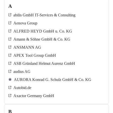
A
abilis GmbH IT-Services & Consulting
Aenova Group
ALFRED HEYD GmbH u. Co. KG
Amann & Söhne GmbH & Co. KG
ANSMANN AG
APEX Tool Group GmbH
ASB Grün­land Helmut Au­renz GmbH
audius AG
AURORA Konrad G. Schulz GmbH & Co. KG
Autobid.de
Axactor Germany GmbH
B