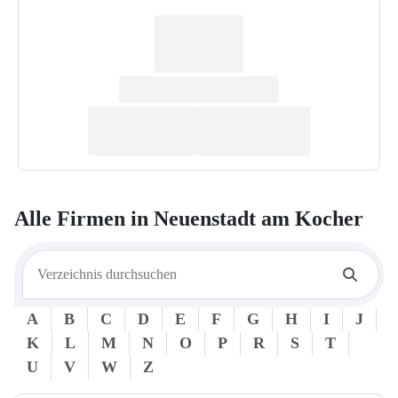
Alle Firmen in
Neuenstadt am Kocher
A
B
C
D
E
F
G
H
I
J
K
L
M
N
O
P
R
S
T
U
V
W
Z