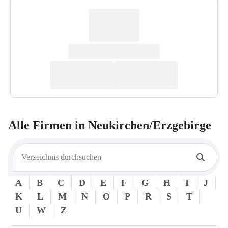
Alle Firmen in
Neukirchen/Erzgebirge
A
B
C
D
E
F
G
H
I
J
K
L
M
N
O
P
R
S
T
U
W
Z