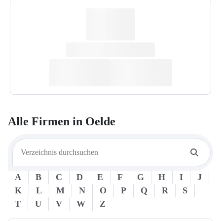
Alle Firmen in
Oelde
A
B
C
D
E
F
G
H
I
J
K
L
M
N
O
P
Q
R
S
T
U
V
W
Z