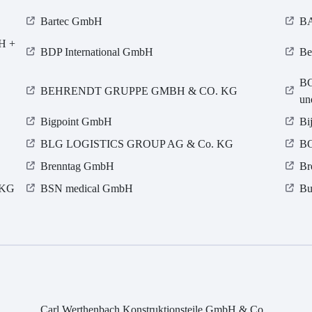
Bartec GmbH
BA
bH +
BDP International GmbH
Be
BG
BEHRENDT GRUPPE GMBH & CO. KG
un
Bigpoint GmbH
Bi
BLG LOGISTICS GROUP AG & Co. KG
BO
Brenntag GmbH
Br
 KG
BSN medical GmbH
Bu
Carl Werthenbach Konstruktionsteile GmbH & Co.