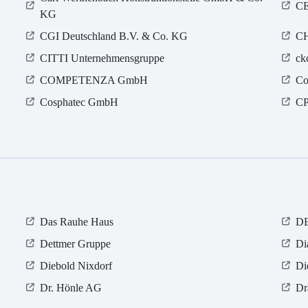
C
KG
CGI Deutschland B.V. & Co. KG
CH
CITTI Unternehmensgruppe
ck
COMPETENZA GmbH
Co
Cosphatec GmbH
CP
Das Rauhe Haus
D
Dettmer Gruppe
Di
Diebold Nixdorf
Di
Dr. Hönle AG
Dr