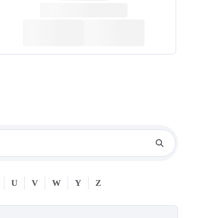
U
V
W
Y
Z