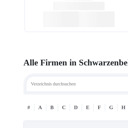
Alle Firmen in
Schwarzenbe
#
A
B
C
D
E
F
G
H