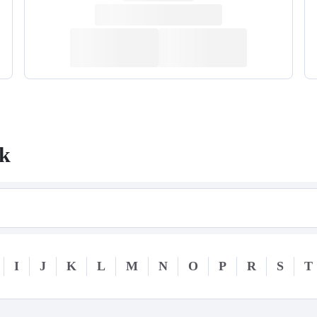
k
I
J
K
L
M
N
O
P
R
S
T