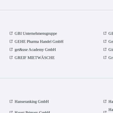
GBI Unternehmensgruppe
GE
GEHE Pharma Handel GmbH
Ge
get&use Academy GmbH
Gi
GREIF MIETWÄSCHE
Gr
Hanseranking GmbH
Ha
Ha
Hauni Primary GmbH