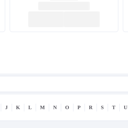
J
K
L
M
N
O
P
R
S
T
U