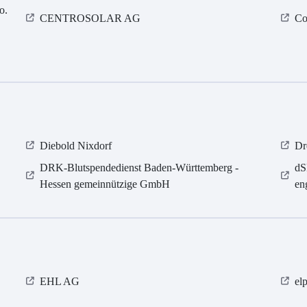
o.
CENTROSOLAR AG
Co
Diebold Nixdorf
Dr
DRK-Blutspendedienst Baden-Württemberg -
dS
Hessen gemeinnützige GmbH
en
EHL AG
el