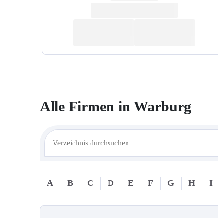
Alle Firmen in
Warburg
A
B
C
D
E
F
G
H
I