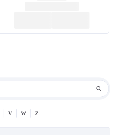
V
W
Z