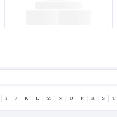
I
J
K
L
M
N
O
P
R
S
T