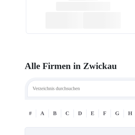
Alle Firmen in
Zwickau
#
A
B
C
D
E
F
G
H