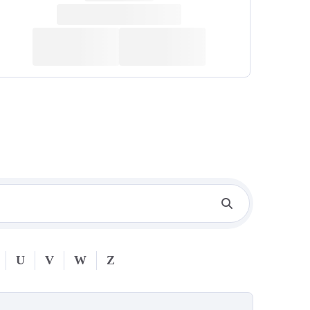
U
V
W
Z