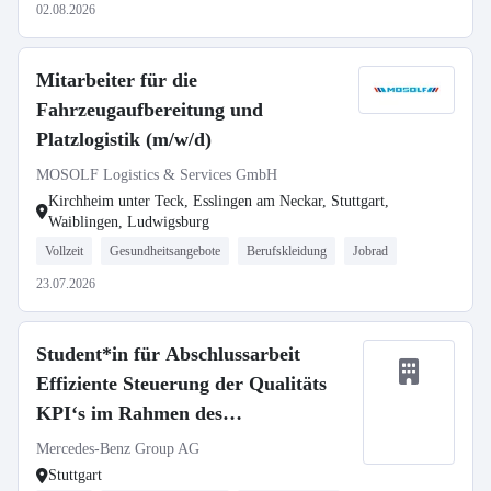
02.08.2026
Mitarbeiter für die
Fahrzeugaufbereitung und
Platzlogistik (m/w/d)
MOSOLF Logistics & Services GmbH
Kirchheim unter Teck, Esslingen am Neckar, Stuttgart,
Waiblingen, Ludwigsburg
Vollzeit
Gesundheitsangebote
Berufskleidung
Jobrad
23.07.2026
Student*in für Abschlussarbeit
Effiziente Steuerung der Qualitäts
KPI‘s im Rahmen des
Shopfloormanagement
Mercedes-Benz Group AG
Stuttgart