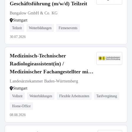
Geschäftsführung (m/w/d) Teilzeit
Bungalow GmbH & Co. KG
Stuttgart
Teilzeit
Weiterbildungen
Firmenevents
30.07.2026
Medizinisch-Technischer
Radiologieassistent(in) /
Medizinischer Fachangestellter mit
Röntgenschein (m/w/d)
Landesärztekammer Baden-Württemberg
Stuttgart
Vollzeit
Weiterbildungen
Flexible Arbeitszeiten
Tarifvergütung
Home-Office
08.08.2026