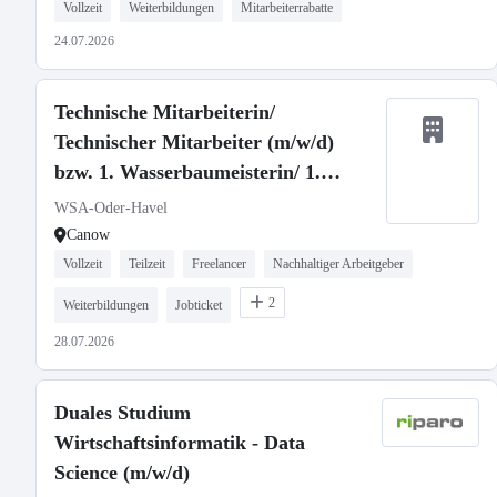
Vollzeit
Weiterbildungen
Mitarbeiterrabatte
24.07.2026
Technische Mitarbeiterin/
Technischer Mitarbeiter (m/w/d)
bzw. 1. Wasserbaumeisterin/ 1.
Wasserbaumeister (m/w/d)
WSA-Oder-Havel
Canow
Vollzeit
Teilzeit
Freelancer
Nachhaltiger Arbeitgeber
2
Weiterbildungen
Jobticket
28.07.2026
Duales Studium
Wirtschaftsinformatik - Data
Science (m/w/d)