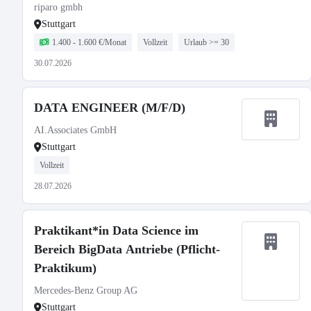
riparo gmbh
Stuttgart
1.400 - 1.600 €/Monat
Vollzeit
Urlaub >= 30
30.07.2026
DATA ENGINEER (M/F/D)
AI.Associates GmbH
Stuttgart
Vollzeit
28.07.2026
Praktikant*in Data Science im
Bereich BigData Antriebe (Pflicht-
Praktikum)
Mercedes-Benz Group AG
Stuttgart