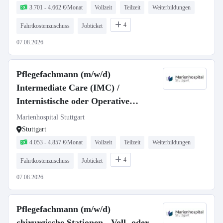
3.701 - 4.662 €/Monat
Vollzeit
Teilzeit
Weiterbildungen
4
Fahrtkostenzuschuss
Jobticket
07.08.2026
Pflegefachmann (m/w/d)
Intermediate Care (IMC) /
Internistische oder Operative
Intensivstation - Voll- oder Teilzeit
Marienhospital Stuttgart
Stuttgart
4.053 - 4.857 €/Monat
Vollzeit
Teilzeit
Weiterbildungen
4
Fahrtkostenzuschuss
Jobticket
07.08.2026
Pflegefachmann (m/w/d)
chirurgische Stationen - Voll- oder