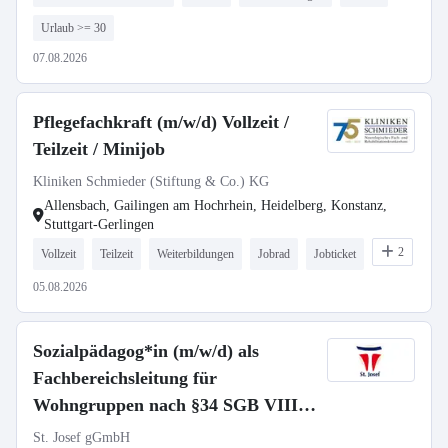
Urlaub >= 30
07.08.2026
Pflegefachkraft (m/w/d) Vollzeit /
Teilzeit / Minijob
Kliniken Schmieder (Stiftung & Co.) KG
Allensbach, Gailingen am Hochrhein, Heidelberg, Konstanz,
Stuttgart-Gerlingen
2
Vollzeit
Teilzeit
Weiterbildungen
Jobrad
Jobticket
05.08.2026
Sozialpädagog*in (m/w/d) als
Fachbereichsleitung für
Wohngruppen nach §34 SGB VIII -
Vollzeit / Teilzeit
St. Josef gGmbH