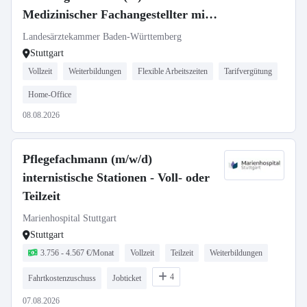
Medizinischer Fachangestellter mit
Röntgenschein (m/w/d)
Landesärztekammer Baden-Württemberg
Stuttgart
Vollzeit
Weiterbildungen
Flexible Arbeitszeiten
Tarifvergütung
Home-Office
08.08.2026
Pflegefachmann (m/w/d)
internistische Stationen - Voll- oder
Teilzeit
Marienhospital Stuttgart
Stuttgart
3.756 - 4.567 €/Monat
Vollzeit
Teilzeit
Weiterbildungen
4
Fahrtkostenzuschuss
Jobticket
07.08.2026