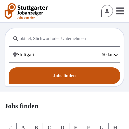
50
km
Jobs finden
Jobs finden
#
A
B
C
D
E
F
G
H
I